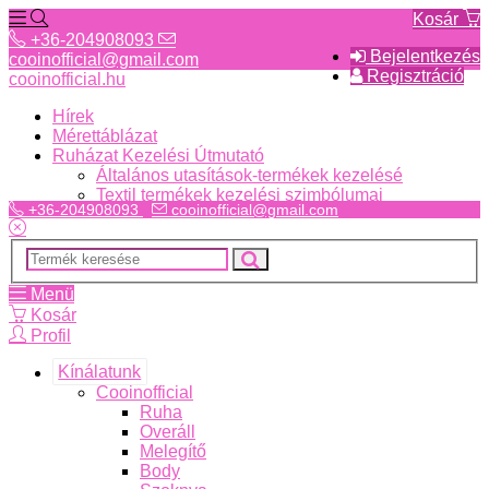
Kosár
+36-204908093
Bejelentkezés
cooinofficial@gmail.com
Regisztráció
cooinofficial.hu
Hírek
Mérettáblázat
Ruházat Kezelési Útmutató
Általános utasítások-termékek kezelésé
Textil termékek kezelési szimbólumai
+36-204908093
cooinofficial@gmail.com
Menü
Kosár
Profil
Kínálatunk
Cooinofficial
Ruha
Overáll
Melegítő
Body