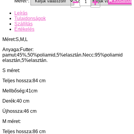
Kosárba
Méret*:
Szín*:
Leírás
Tulajdonságok
Szállítás
Értékelés
Méret:S,M,L
Anyaga:Futter:
pamut:45%,50%poliamid,5%elasztán.Necc:95%poliamid
elasztán,5%elasztán.
S méret:
Teljes hossza:84 cm
Mellbőség:41cm
Derék:40 cm
Újhossza:46 cm
M méret:
Teljes hossza:86 cm