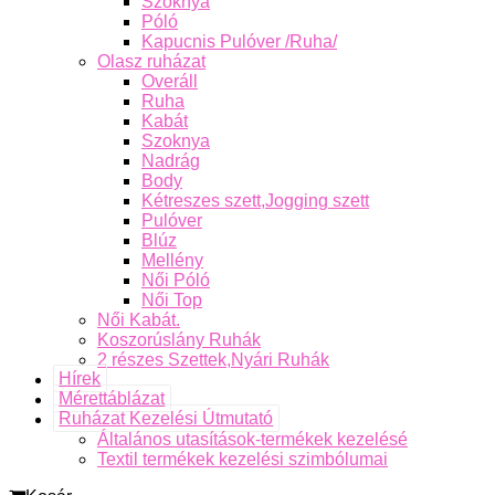
Szoknya
Póló
Kapucnis Pulóver /Ruha/
Olasz ruházat
Overáll
Ruha
Kabát
Szoknya
Nadrág
Body
Kétreszes szett,Jogging szett
Pulóver
Blúz
Mellény
Női Póló
Női Top
Női Kabát.
Koszorúslány Ruhák
2 részes Szettek,Nyári Ruhák
Hírek
Mérettáblázat
Ruházat Kezelési Útmutató
Általános utasítások-termékek kezelésé
Textil termékek kezelési szimbólumai