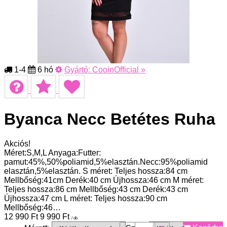
1-4
6 hó
Gyártó:
CooinOfficial
»
Byanca Necc Betétes Ruha
Akciós!
Méret:S,M,L Anyaga:Futter:
pamut:45%,50%poliamid,5%elasztán.Necc:95%poliamid
elasztán,5%elasztán. S méret: Teljes hossza:84 cm
Mellbőség:41cm Derék:40 cm Újhossza:46 cm M méret:
Teljes hossza:86 cm Mellbőség:43 cm Derék:43 cm
Újhossza:47 cm L méret: Teljes hossza:90 cm
Mellbőség:46…
12 990
Ft
9 990
Ft
/ db