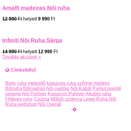
Amalfi madeiras Női ruha
12 990
Ft
helyett
9 990
Ft
Infiniti Női Ruha Sárga
14 990
Ft
helyett
12 990
Ft
További akcióink »
Címkefelhő
Body
ruha
melegítő
kapucnis ruha
szőrme mellény
Bőrruha
Bőrnadrág
Női nadrág
Női Kabát
Pamut overáll
jogging
Női Pulóver
Kapucnis Pulóver
Alkalmi ruha
Flitteres ruha
Csizma
Műbőr szoknya
Lepel Ruha
Női
Ruha webshop
Női Overáll
Üzemeltető
Online elállás
Teljes katalógus
Nyilatkozat-minta elálláshoz