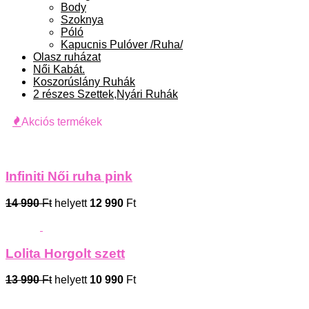
Body
Szoknya
Póló
Kapucnis Pulóver /Ruha/
Olasz ruházat
Női Kabát.
Koszorúslány Ruhák
2 részes Szettek,Nyári Ruhák
Akciós termékek
Infiniti Női ruha pink
14 990
Ft
helyett
12 990
Ft
Lolita Horgolt szett
13 990
Ft
helyett
10 990
Ft