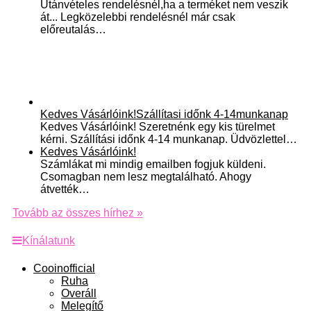
Utánvételes rendelésnél,ha a terméket nem veszik
át... Legközelebbi rendelésnél már csak
előreutalás…
Kedves Vásárlóink!Szállítasi időnk 4-14munkanap
Kedves Vásárlóink! Szeretnénk egy kis türelmet
kérni. Szállítási időnk 4-14 munkanap. Üdvözlettel…
Kedves Vásárlóink!
Számlákat mi mindig emailben fogjuk küldeni.
Csomagban nem lesz megtalálható. Ahogy
átvették…
Tovább az összes hírhez »
Kínálatunk
Cooinofficial
Ruha
Overáll
Melegítő